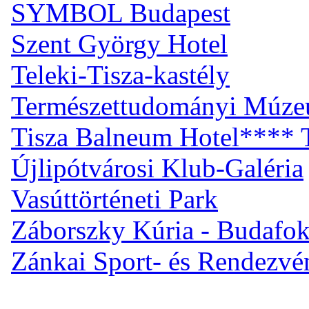
SYMBOL Budapest
Szent György Hotel
Teleki-Tisza-kastély
Természettudományi Múz
Tisza Balneum Hotel**** T
Újlipótvárosi Klub-Galéria
Vasúttörténeti Park
Záborszky Kúria - Budafo
Zánkai Sport- és Rendezv