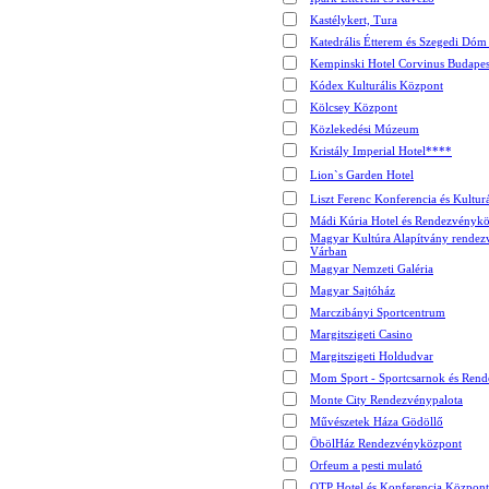
Kastélykert, Tura
Katedrális Étterem és Szegedi Dó
Kempinski Hotel Corvinus Budapes
Kódex Kulturális Központ
Kölcsey Központ
Közlekedési Múzeum
Kristály Imperial Hotel****
Lion`s Garden Hotel
Liszt Ferenc Konferencia és Kultur
Mádi Kúria Hotel és Rendezvényk
Magyar Kultúra Alapítvány rendez
Várban
Magyar Nemzeti Galéria
Magyar Sajtóház
Marczibányi Sportcentrum
Margitszigeti Casino
Margitszigeti Holdudvar
Mom Sport - Sportcsarnok és Ren
Monte City Rendezvénypalota
Művészetek Háza Gödöllő
ÖbölHáz Rendezvényközpont
Orfeum a pesti mulató
OTP Hotel és Konferencia Központ