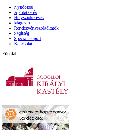
Nyitóoldal
Ajánlatkérés
Helyszínkeresés
Magazin
Rendezvényszolgáltatók
Segítség
Specia-csoport
Kapcsolat
Főoldal