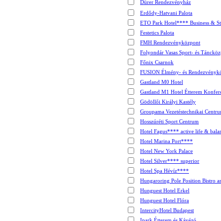
Dürer Rendezvényház
Erdődy-Hatvani Palota
ETO Park Hotel**** Business & S
Festetics Palota
FMH Rendezvényközpont
Folyondár Vasas Sport- és Tánckö
Főnix Csarnok
FUSION Élmény- és Rendezvényk
Gastland M0 Hotel
Gastland M1 Hotel Étterem Konfer
Gödöllői Királyi Kastély
Groupama Vezetéstechnikai Centru
Hosszúréti Sport Centrum
Hotel Fagus**** active life & bala
Hotel Marina Port****
Hotel New York Palace
Hotel Silver**** superior
Hotel Spa Hévíz****
Hungaroring Pole Position Bistro a
Hunguest Hotel Erkel
Hunguest Hotel Flóra
IntercityHotel Budapest
Ipark Étterem és Kávézó