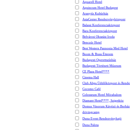
Aquarell Hotel
Aquincum Hotel Budapest
Aranytíz Kultúrház
AsiaCenter Rendezvényközpont
Balassi Konferenciaközpont
Bara Konferenciaközpont
Belvárosi Oktatási Iroda
Benczúr Hotel
Best Western Pannonia Med Hotel
Boom & Brass Étterem
Budapesti Operettszínház
Budapesti Történeti Múzeum
CE Plaza Hotel****
Cinema Hall
Club Aliga Üdülőközpont és Rende
Cocomo Café
Colosseum Hotel Mórahalom
Diamant Hotel****, Szigetköz
Domus Vinorum Kávézó és Borház
drivingcamp
Duna Event Rendezvényhajó
Duna Palota