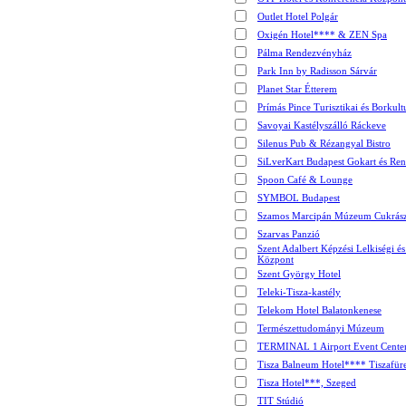
Outlet Hotel Polgár
Oxigén Hotel**** & ZEN Spa
Pálma Rendezvényház
Park Inn by Radisson Sárvár
Planet Star Étterem
Prímás Pince Turisztikai és Borkult
Savoyai Kastélyszálló Ráckeve
Silenus Pub & Rézangyal Bistro
SiLverKart Budapest Gokart és Re
Spoon Café & Lounge
SYMBOL Budapest
Szamos Marcipán Múzeum Cukrás
Szarvas Panzió
Szent Adalbert Képzési Lelkiségi é
Központ
Szent György Hotel
Teleki-Tisza-kastély
Telekom Hotel Balatonkenese
Természettudományi Múzeum
TERMINAL 1 Airport Event Cente
Tisza Balneum Hotel**** Tiszafür
Tisza Hotel***, Szeged
TIT Stúdió