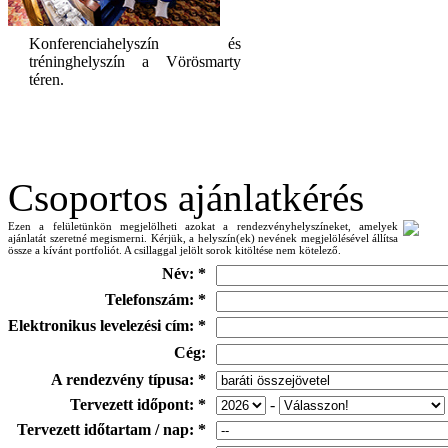
Konferenciahelyszín és
tréninghelyszín a Vörösmarty
téren.
Csoportos ajánlatkérés
Ezen a felületünkön megjelölheti azokat a rendezvényhelyszíneket, amelyek
ajánlatát szeretné megismerni. Kérjük, a helyszín(ek) nevének megjelölésével állítsa
össze a kívánt portfoliót. A csillaggal jelölt sorok kitöltése nem kötelező.
Név: *
Telefonszám: *
Elektronikus levelezési cím: *
Cég:
A rendezvény típusa: *
Tervezett időpont: *
-
Tervezett időtartam / nap: *