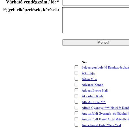
Várható vendégszám / fő: *
Egyéb elképzelések, kérések:
Név
Selyemgombolyító Rendezvényház
A38 Hajó
Ádám Villa
Advance Kantin
Advent Events Hall
Akvárium Klub
Alfa Art Hotel***
Alföld Gyöngye *** Hotel és Konf
Angyalföldi Gyermek- és Ifjúsági 
Angyalföldi József Attila Művelőd
Anna Grand Hotel Wine Vital