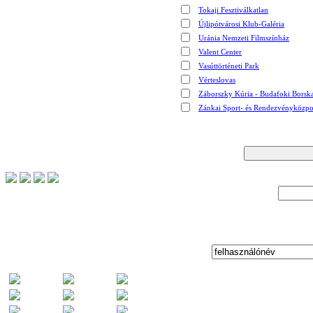
Tokaji Fesztiválkatlan
Újlipótvárosi Klub-Galéria
Uránia Nemzeti Filmszínház
Valent Center
Vasúttörténeti Park
Vérteslovas
Záborszky Kúria - Budafoki Borsk
Zánkai Sport- és Rendezvényközpo